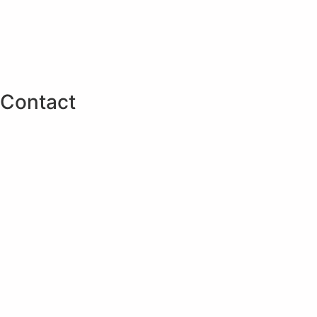
Contact
Téléphone : +49 6039 93822779
Mobile : +49 172 6908400
Courrier électronique : alst@alst.org
Adresse : Hanauer Str. 24, D-61184 Karben
Mentions légales
Déclaration de confidentialité